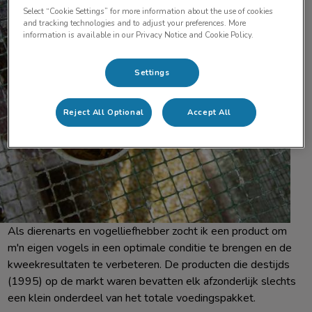
Select “Cookie Settings” for more information about the use of cookies
and tracking technologies and to adjust your preferences. More
information is available in our Privacy Notice and Cookie Policy.
Settings
Reject All Optional
Accept All
Als dierenarts en vogelliefhebber zocht ik een product om
m'n eigen vogels in een optimale conditie te brengen en de
kweekresultaten te verbeteren. De producten die destijds
(1995) op de markt waren bevatten elk afzonderlijk slechts
een klein onderdeel van het totale voedingspakket.