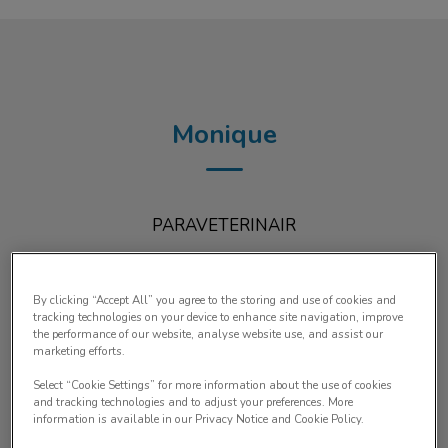
Monique
PARAVETERINAIR
By clicking “Accept All” you agree to the storing and use of cookies and
tracking technologies on your device to enhance site navigation, improve
the performance of our website, analyse website use, and assist our
marketing efforts.
Select “Cookie Settings” for more information about the use of cookies
and tracking technologies and to adjust your preferences. More
information is available in our Privacy Notice and Cookie Policy.