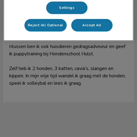
Settings
Monique
Paraveterinair
Reject All Optional
Accept All
Hoi, ik ben Monique, paraveterinair sinds 2002 en
sindsdien ook werkzaam in Dierenkliniek Hulst.
ntussen ben ik ook huisdieren gedragsadviseur en geef
ik puppytraining bij Hondenschool Hulst.
Zelf heb ik 2 honden, 3 katten, cavia’s, slangen en
kippen. In mijn vrije tijd wandel ik graag met de honden,
speel ik volleybal en lees ik graag.